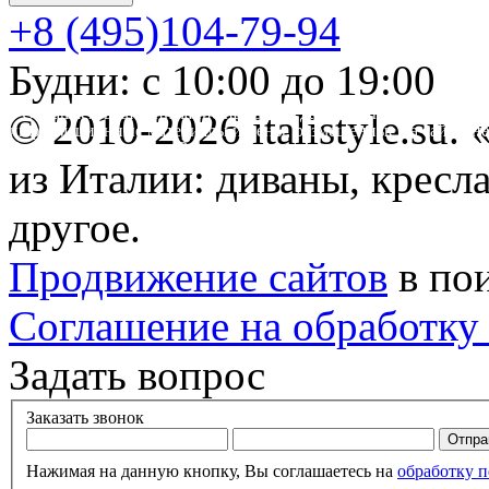
+8 (495)104-79-94
Будни: с 10:00 до 19:00
* Обращаем ваше внимание на то, что данный интернет-сайт 
© 2010-2026 italistyle.su
информационные материалы и цены, размещенные на сайте, не
Гражданского кодекса РФ.
из Италии: диваны, кресла
другое.
Продвижение сайтов
в по
Соглашение на обработку
Задать вопрос
Заказать звонок
Нажимая на данную кнопку, Вы соглашаетесь на
обработку 