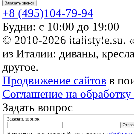
Заказать звонок
+8 (495)104-79-94
Будни: с 10:00 до 19:00
* Обращаем ваше внимание на то, что данный интернет-сайт 
© 2010-2026 italistyle.su
информационные материалы и цены, размещенные на сайте, не
Гражданского кодекса РФ.
из Италии: диваны, кресла
другое.
Продвижение сайтов
в по
Соглашение на обработку
Задать вопрос
Заказать звонок
Нажимая на данную кнопку, Вы соглашаетесь на
обработку 