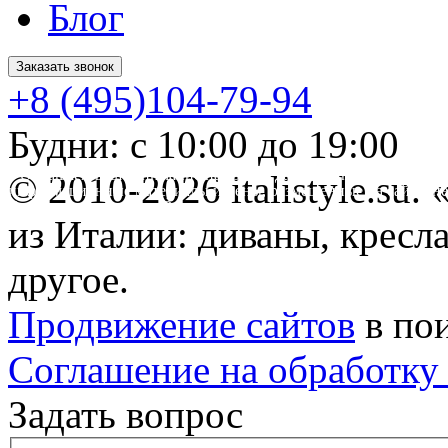
Блог
Заказать звонок
+8 (495)104-79-94
Будни: с 10:00 до 19:00
* Обращаем ваше внимание на то, что данный интернет-сайт 
© 2010-2026 italistyle.su
информационные материалы и цены, размещенные на сайте, не
Гражданского кодекса РФ.
из Италии: диваны, кресла
другое.
Продвижение сайтов
в по
Соглашение на обработку
Задать вопрос