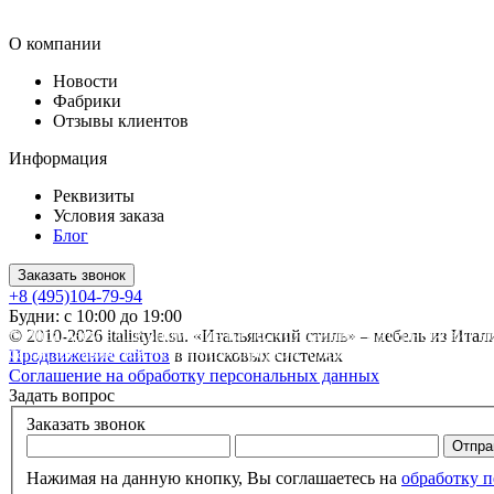
О компании
Новости
Фабрики
Отзывы клиентов
Информация
Реквизиты
Условия заказа
Блог
Заказать звонок
+8 (495)104-79-94
Будни: с 10:00 до 19:00
* Обращаем ваше внимание на то, что данный интернет-сайт 
© 2010-2026 italistyle.su. «Итальянский стиль» – мебель из Ита
сайте, не является публичной офертой, определяемой положен
Продвижение сайтов
в поисковых системах
Соглашение на обработку персональных данных
Задать вопрос
Заказать звонок
Нажимая на данную кнопку, Вы соглашаетесь на
обработку 