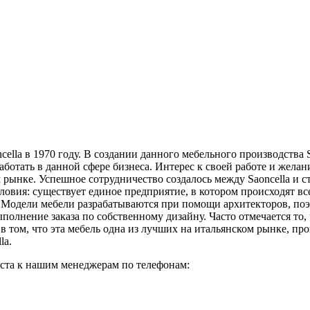
ncella в 1970 году. В создании данного мебельного производства
ботать в данной сфере бизнеса. Интерес к своей работе и желан
м рынке. Успешное сотрудничество создалось между Saoncella и
словия: существует единое предприятие, в котором происходят в
. Модели мебели разрабатываются при помощи архитекторов, поэ
полнение заказа по собственному дизайну. Часто отмечается то, 
в том, что эта мебель одна из лучших на итальянском рынке, пр
la.
йста к нашим менеджерам по телефонам: