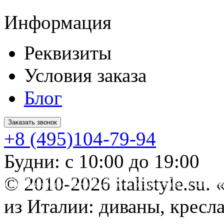
Информация
Реквизиты
Условия заказа
Блог
Заказать звонок
+8 (495)104-79-94
Будни: с 10:00 до 19:00
* Обращаем ваше внимание на то, что данный интернет-сайт 
© 2010-2026 italistyle.su
информационные материалы и цены, размещенные на сайте, не
Гражданского кодекса РФ.
из Италии: диваны, кресла