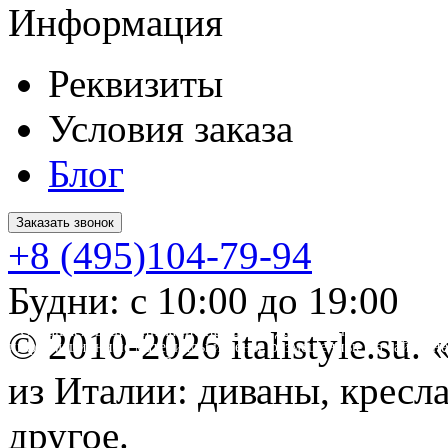
Информация
Реквизиты
Условия заказа
Блог
Заказать звонок
+8 (495)104-79-94
Будни: с 10:00 до 19:00
* Обращаем ваше внимание на то, что данный интернет-сайт 
© 2010-2026 italistyle.su
информационные материалы и цены, размещенные на сайте, не
Гражданского кодекса РФ.
из Италии: диваны, кресла
другое.