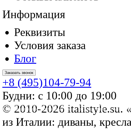
Информация
Реквизиты
Условия заказа
Блог
Заказать звонок
+8 (495)104-79-94
Будни: с 10:00 до 19:00
* Обращаем ваше внимание на то, что данный интернет-сайт 
© 2010-2026 italistyle.su
информационные материалы и цены, размещенные на сайте, не
Гражданского кодекса РФ.
из Италии: диваны, кресла