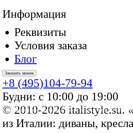
Информация
Реквизиты
Условия заказа
Блог
Заказать звонок
+8 (495)104-79-94
Будни: с 10:00 до 19:00
* Обращаем ваше внимание на то, что данный интернет-сайт 
© 2010-2026 italistyle.su
информационные материалы и цены, размещенные на сайте, не
Гражданского кодекса РФ.
из Италии: диваны, кресла