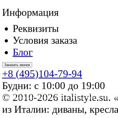
Информация
Реквизиты
Условия заказа
Блог
Заказать звонок
+8 (495)104-79-94
Будни: с 10:00 до 19:00
* Обращаем ваше внимание на то, что данный интернет-сайт 
© 2010-2026 italistyle.su
информационные материалы и цены, размещенные на сайте, не
Гражданского кодекса РФ.
из Италии: диваны, кресла