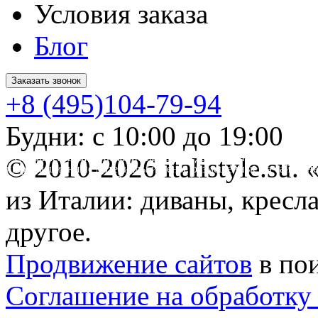
Условия заказа
Блог
Заказать звонок
+8 (495)104-79-94
Будни: с 10:00 до 19:00
* Обращаем ваше внимание на то, что данный интернет-сайт 
© 2010-2026 italistyle.su
информационные материалы и цены, размещенные на сайте, не
Гражданского кодекса РФ.
из Италии: диваны, кресла
другое.
Продвижение сайтов
в по
Соглашение на обработку