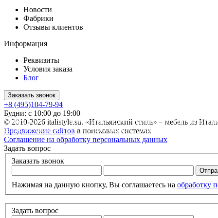
Новости
Фабрики
Отзывы клиентов
Информация
Реквизиты
Условия заказа
Блог
Заказать звонок
+8 (495)104-79-94
Будни: с 10:00 до 19:00
* Обращаем ваше внимание на то, что данный интернет-сайт 
© 2010-2026 italistyle.su. «Итальянский стиль» – мебель из Ита
сайте, не является публичной офертой, определяемой положен
Продвижение сайтов
в поисковых системах
Соглашение на обработку персональных данных
Задать вопрос
Заказать звонок
Нажимая на данную кнопку, Вы соглашаетесь на
обработку 
Задать вопрос