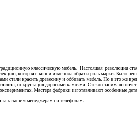
ла традиционную классическую мебель. Настоящая революция ста
ллекцию, которая в корни изменила образ и роль марки. Было ре
ами стали красить древесину и оббивать мебель. Но в это же в
 позолота, инкрустация дорогими камнями. Стекло занимало почет
экспериментах. Мастера фабрики изготавливают особенные дета
йста к нашим менеджерам по телефонам: