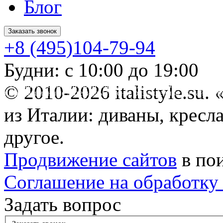
Блог
Заказать звонок
+8 (495)104-79-94
Будни: с 10:00 до 19:00
* Обращаем ваше внимание на то, что данный интернет-сайт 
© 2010-2026 italistyle.su
информационные материалы и цены, размещенные на сайте, не
Гражданского кодекса РФ.
из Италии: диваны, кресла
другое.
Продвижение сайтов
в по
Соглашение на обработку
Задать вопрос