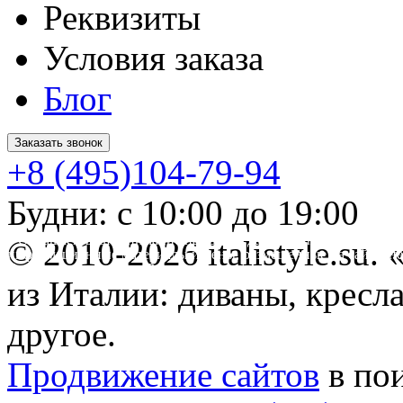
Реквизиты
Условия заказа
Блог
Заказать звонок
+8 (495)104-79-94
Будни: с 10:00 до 19:00
* Обращаем ваше внимание на то, что данный интернет-сайт 
© 2010-2026 italistyle.su
информационные материалы и цены, размещенные на сайте, не
Гражданского кодекса РФ.
из Италии: диваны, кресла
другое.
Продвижение сайтов
в по