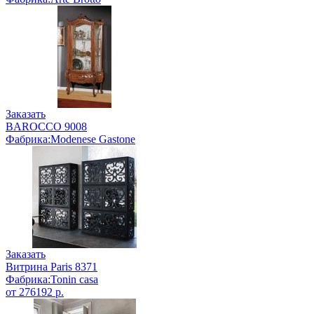
Заказать
BAROCCO 9008
Фабрика:Modenese Gastone
Заказать
Витрина Paris 8371
Фабрика:Tonin casa
от 276192 р.