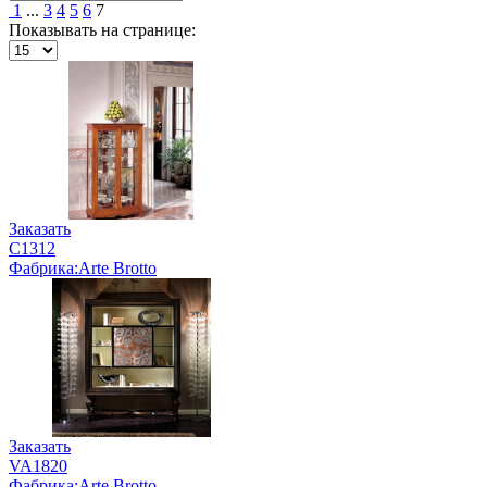
1
...
3
4
5
6
7
Показывать на странице:
Заказать
C1312
Фабрика:Arte Brotto
Заказать
VA1820
Фабрика:Arte Brotto