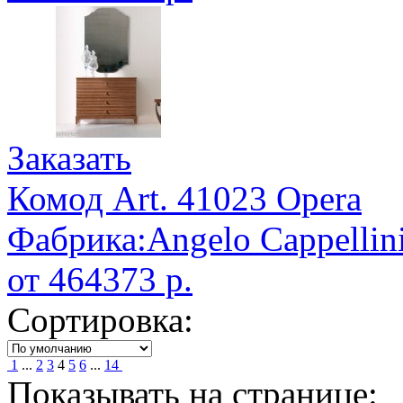
Заказать
Комод Art. 41023 Opera
Фабрика:Angelo Cappellin
от 464373 р.
Сортировка:
1
...
2
3
4
5
6
...
14
Показывать на странице: