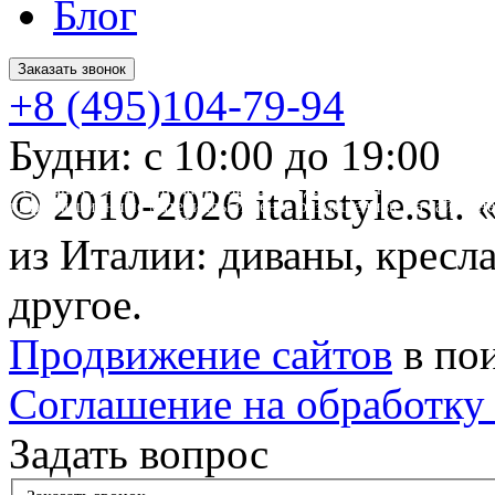
Блог
Заказать звонок
+8 (495)104-79-94
Будни: с 10:00 до 19:00
* Обращаем ваше внимание на то, что данный интернет-сайт 
© 2010-2026 italistyle.su
информационные материалы и цены, размещенные на сайте, не
Гражданского кодекса РФ.
из Италии: диваны, кресла
другое.
Продвижение сайтов
в по
Соглашение на обработку
Задать вопрос