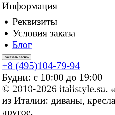
Информация
Реквизиты
Условия заказа
Блог
Заказать звонок
+8 (495)104-79-94
Будни: с 10:00 до 19:00
* Обращаем ваше внимание на то, что данный интернет-сайт 
© 2010-2026 italistyle.su
информационные материалы и цены, размещенные на сайте, не
Гражданского кодекса РФ.
из Италии: диваны, кресла
другое.