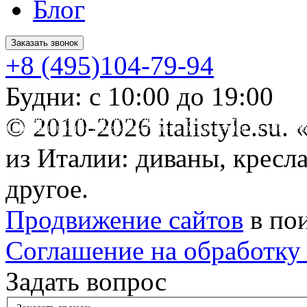
Блог
Заказать звонок
+8 (495)104-79-94
Будни: с 10:00 до 19:00
* Обращаем ваше внимание на то, что данный интернет-сайт 
© 2010-2026 italistyle.su
информационные материалы и цены, размещенные на сайте, не
Гражданского кодекса РФ.
из Италии: диваны, кресла
другое.
Продвижение сайтов
в по
Соглашение на обработку
Задать вопрос