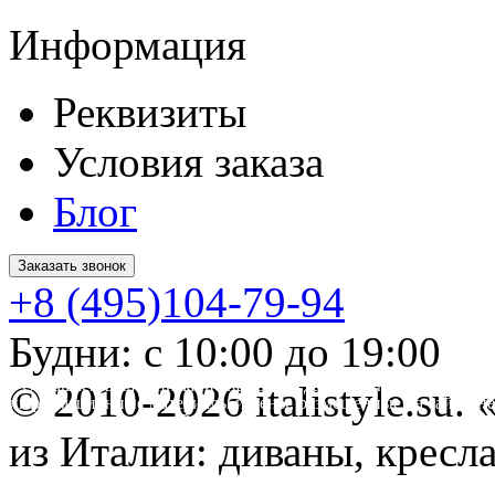
Информация
Реквизиты
Условия заказа
Блог
Заказать звонок
+8 (495)104-79-94
Будни: с 10:00 до 19:00
* Обращаем ваше внимание на то, что данный интернет-сайт 
© 2010-2026 italistyle.su
информационные материалы и цены, размещенные на сайте, не
Гражданского кодекса РФ.
из Италии: диваны, кресла