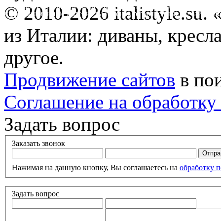
* Обращаем ваше внимание на то, что данный интернет-сайт 
© 2010-2026 italistyle.su
информационные материалы и цены, размещенные на сайте, не
Гражданского кодекса РФ.
из Италии: диваны, кресла
другое.
Продвижение сайтов
в по
Соглашение на обработку
Задать вопрос
Заказать звонок
Нажимая на данную кнопку, Вы соглашаетесь на
обработку 
Задать вопрос