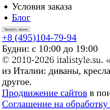
Условия заказа
Блог
Заказать звонок
+8 (495)104-79-94
Будни: с 10:00 до 19:00
* Обращаем ваше внимание на то, что данный интернет-сайт 
© 2010-2026 italistyle.su
информационные материалы и цены, размещенные на сайте, не
Гражданского кодекса РФ.
из Италии: диваны, кресла
другое.
Продвижение сайтов
в по
Соглашение на обработку