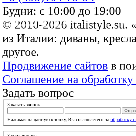
Будни: с 10:00 до 19:00
* Обращаем ваше внимание на то, что данный интернет-сайт 
© 2010-2026 italistyle.su
информационные материалы и цены, размещенные на сайте, не
Гражданского кодекса РФ.
из Италии: диваны, кресла
другое.
Продвижение сайтов
в по
Соглашение на обработку
Задать вопрос
Заказать звонок
Нажимая на данную кнопку, Вы соглашаетесь на
обработку 
Задать вопрос