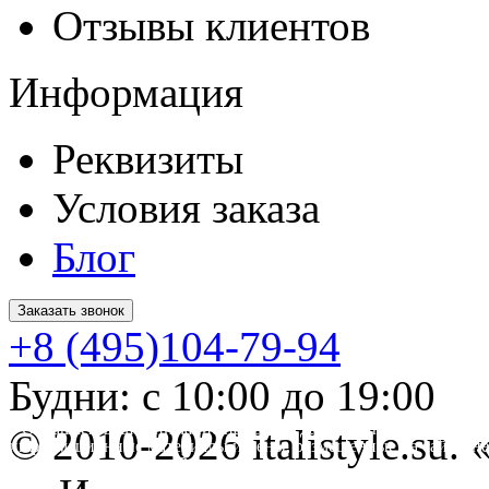
Отзывы клиентов
Информация
Реквизиты
Условия заказа
Блог
Заказать звонок
+8 (495)104-79-94
Будни: с 10:00 до 19:00
* Обращаем ваше внимание на то, что данный интернет-сайт 
© 2010-2026 italistyle.su
информационные материалы и цены, размещенные на сайте, не
Гражданского кодекса РФ.