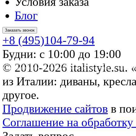
Условия заказа
Блог
Заказать звонок
+8 (495)104-79-94
Будни: с 10:00 до 19:00
* Обращаем ваше внимание на то, что данный интернет-сайт 
© 2010-2026 italistyle.su
информационные материалы и цены, размещенные на сайте, не
Гражданского кодекса РФ.
из Италии: диваны, кресла
другое.
Продвижение сайтов
в по
Соглашение на обработку
Задать вопрос