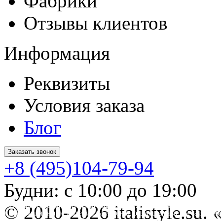
Фабрики
Отзывы клиентов
Информация
Реквизиты
Условия заказа
Блог
Заказать звонок
+8 (495)104-79-94
Будни: с 10:00 до 19:00
* Обращаем ваше внимание на то, что данный интернет-сайт 
© 2010-2026 italistyle.su
информационные материалы и цены, размещенные на сайте, не
Гражданского кодекса РФ.