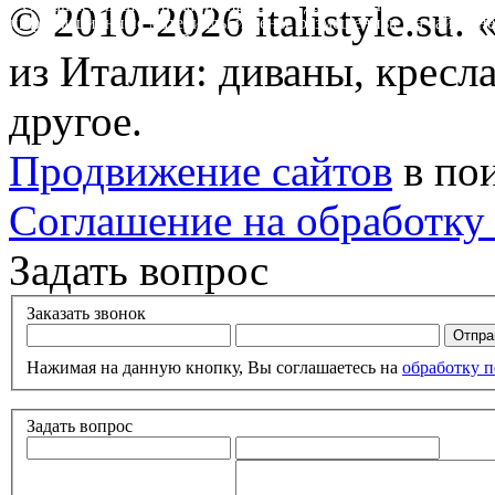
* Обращаем ваше внимание на то, что данный интернет-сайт 
© 2010-2026 italistyle.su
информационные материалы и цены, размещенные на сайте, не
Гражданского кодекса РФ.
из Италии: диваны, кресла
другое.
Продвижение сайтов
в по
Соглашение на обработку
Задать вопрос
Заказать звонок
Нажимая на данную кнопку, Вы соглашаетесь на
обработку 
Задать вопрос